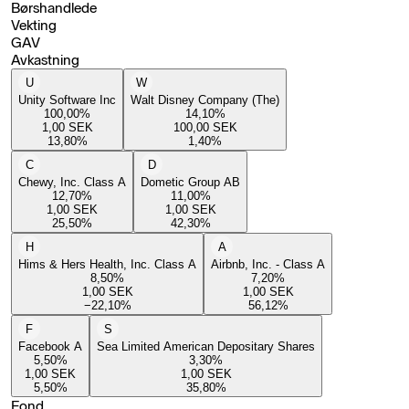
Børshandlede
Vekting
GAV
Avkastning
U
W
Unity Software Inc
Walt Disney Company (The)
100,00
%
14,10
%
1,00
SEK
100,00
SEK
13,80
%
1,40
%
C
D
Chewy, Inc. Class A
Dometic Group AB
12,70
%
11,00
%
1,00
SEK
1,00
SEK
25,50
%
42,30
%
H
A
Hims & Hers Health, Inc. Class A
Airbnb, Inc. - Class A
8,50
%
7,20
%
1,00
SEK
1,00
SEK
−22,10
%
56,12
%
F
S
Facebook A
Sea Limited American Depositary Shares
5,50
%
3,30
%
1,00
SEK
1,00
SEK
5,50
%
35,80
%
Fond