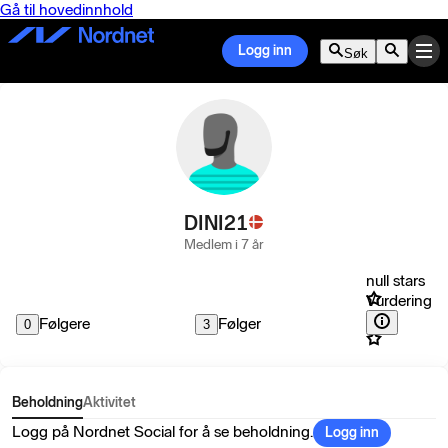
Gå til hovedinnhold
Logg inn
Søk
DINI21
Medlem i 7 år
null stars
Vurdering
Følgere
Følger
0
3
Beholdning
Aktivitet
Logg på Nordnet Social for å se beholdning.
Logg inn