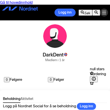
Gå til hovedinnhold
Logg inn
Søk
DarkDent
Medlem i 1 år
null stars
Vurdering
Følgere
Følger
0
0
Beholdning
Aktivitet
Logg på Nordnet Social for å se beholdning.
Logg inn