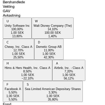
Børshandlede
Vekting
GAV
Avkastning
U
W
Unity Software Inc
Walt Disney Company (The)
100,00
%
14,10
%
1,00
SEK
100,00
SEK
13,80
%
1,40
%
C
D
Chewy, Inc. Class A
Dometic Group AB
12,70
%
11,00
%
1,00
SEK
1,00
SEK
25,50
%
42,30
%
H
A
Hims & Hers Health, Inc. Class A
Airbnb, Inc. - Class A
8,50
%
7,20
%
1,00
SEK
1,00
SEK
−22,10
%
56,12
%
F
S
Facebook A
Sea Limited American Depositary Shares
5,50
%
3,30
%
1,00
SEK
1,00
SEK
5,50
%
35,80
%
Fond