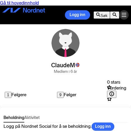
Gå til hovedinnhold
Logg inn
Søk
ClaudeM
Medlem i 6 år
0 stars
Vurdering
Følgere
Følger
1
9
Beholdning
Aktivitet
Logg på Nordnet Social for å se beholdning.
Logg inn