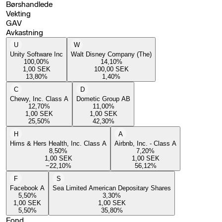
Børshandlede
Vekting
GAV
Avkastning
U
W
Unity Software Inc
Walt Disney Company (The)
100,00
%
14,10
%
1,00
SEK
100,00
SEK
13,80
%
1,40
%
C
D
Chewy, Inc. Class A
Dometic Group AB
12,70
%
11,00
%
1,00
SEK
1,00
SEK
25,50
%
42,30
%
H
A
Hims & Hers Health, Inc. Class A
Airbnb, Inc. - Class A
8,50
%
7,20
%
1,00
SEK
1,00
SEK
−22,10
%
56,12
%
F
S
Facebook A
Sea Limited American Depositary Shares
5,50
%
3,30
%
1,00
SEK
1,00
SEK
5,50
%
35,80
%
Fond