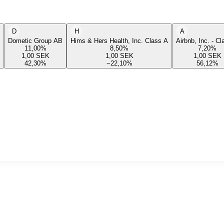
D
H
A
Dometic Group AB
Hims & Hers Health, Inc. Class A
Airbnb, Inc. - C
11,00
%
8,50
%
7,20
%
1,00
SEK
1,00
SEK
1,00
SEK
42,30
%
−22,10
%
56,12
%