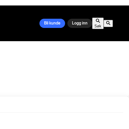
Bli kunde
Logg inn
Søk