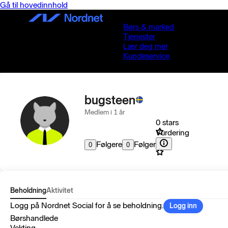
Gå til hovedinnhold
Børs & marked
Tjenester
Lær deg mer
Kundeservice
bugsteen
Medlem i 1 år
0 stars
Vurdering
Følgere
Følger
0
0
Beholdning
Aktivitet
Logg på Nordnet Social for å se beholdning.
Logg inn
Børshandlede
Vekting