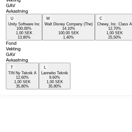
GAV
Avkastning
U
W
C
Unity Software Inc
Walt Disney Company (The)
Chewy, Inc. Class A
100,00
%
14,10
%
12,70
%
1,00
SEK
100,00
SEK
1,00
SEK
13,80
%
1,40
%
25,50
%
Fond
Vekting
GAV
Avkastning
T
L
TIN Ny Teknik A
Lannebo Teknik
12,60
%
9,60
%
1,00
SEK
1,00
SEK
35,80
%
35,80
%