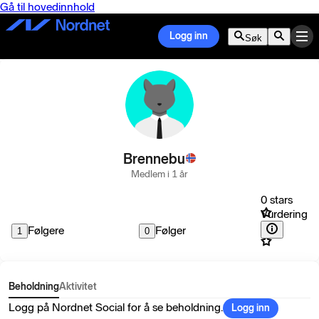
Gå til hovedinnhold
Logg inn
Søk
Brennebu
Medlem i 1 år
0 stars
Vurdering
Følgere
Følger
1
0
Beholdning
Aktivitet
Logg på Nordnet Social for å se beholdning.
Logg inn