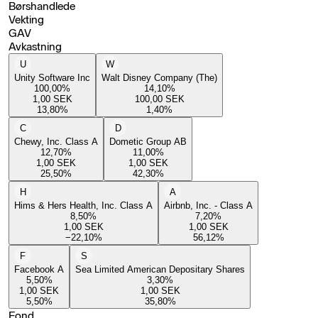
Børshandlede
Vekting
GAV
Avkastning
U
W
Unity Software Inc
Walt Disney Company (The)
100,00
%
14,10
%
1,00
SEK
100,00
SEK
13,80
%
1,40
%
C
D
Chewy, Inc. Class A
Dometic Group AB
12,70
%
11,00
%
1,00
SEK
1,00
SEK
25,50
%
42,30
%
H
A
Hims & Hers Health, Inc. Class A
Airbnb, Inc. - Class A
8,50
%
7,20
%
1,00
SEK
1,00
SEK
−22,10
%
56,12
%
F
S
Facebook A
Sea Limited American Depositary Shares
5,50
%
3,30
%
1,00
SEK
1,00
SEK
5,50
%
35,80
%
Fond