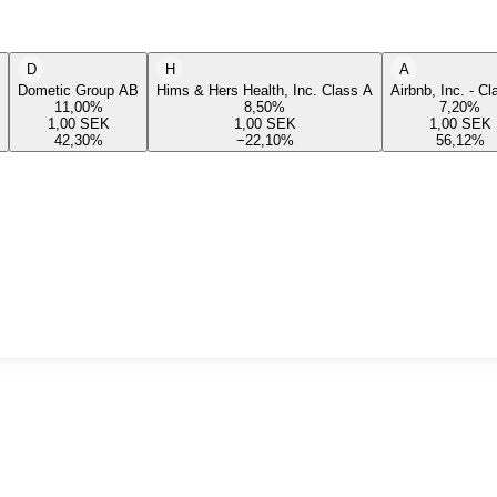
D
H
A
Dometic Group AB
Hims & Hers Health, Inc. Class A
Airbnb, Inc. - C
11,00
%
8,50
%
7,20
%
1,00
SEK
1,00
SEK
1,00
SEK
42,30
%
−22,10
%
56,12
%