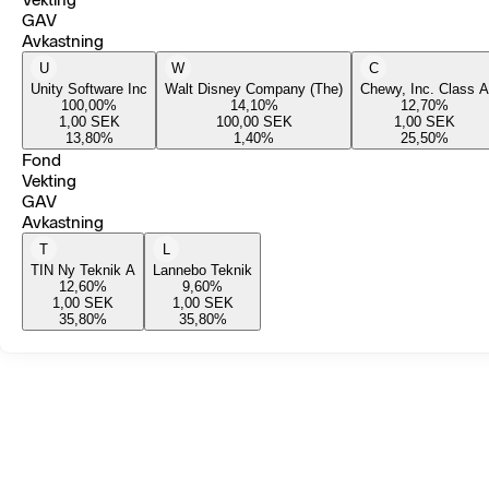
GAV
Avkastning
U
W
C
Unity Software Inc
Walt Disney Company (The)
Chewy, Inc. Class A
100,00
%
14,10
%
12,70
%
1,00
SEK
100,00
SEK
1,00
SEK
13,80
%
1,40
%
25,50
%
Fond
Vekting
GAV
Avkastning
T
L
TIN Ny Teknik A
Lannebo Teknik
12,60
%
9,60
%
1,00
SEK
1,00
SEK
35,80
%
35,80
%