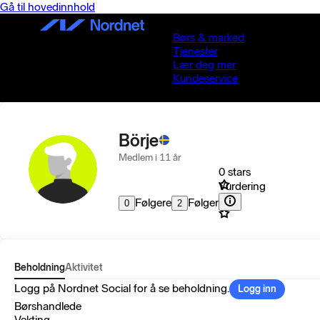
Gå til hovedinnhold
Børs & marked
Tjenester
Lær deg mer
Kundeservice
Börje
Medlem i 11 år
0 stars
Vurdering
Følgere
Følger
0
2
Beholdning
Aktivitet
Logg på Nordnet Social for å se beholdning.
Logg inn
Børshandlede
Vekting