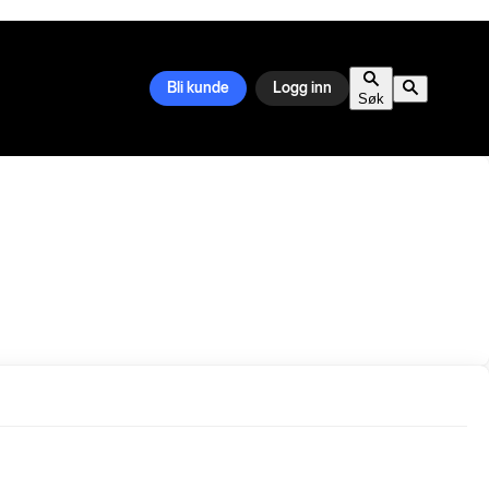
Bli kunde
Logg inn
Søk