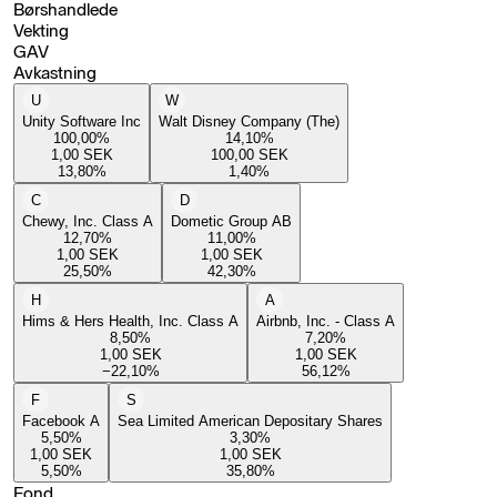
Børshandlede
Vekting
GAV
Avkastning
U
W
Unity Software Inc
Walt Disney Company (The)
100,00
%
14,10
%
1,00
SEK
100,00
SEK
13,80
%
1,40
%
C
D
Chewy, Inc. Class A
Dometic Group AB
12,70
%
11,00
%
1,00
SEK
1,00
SEK
25,50
%
42,30
%
H
A
Hims & Hers Health, Inc. Class A
Airbnb, Inc. - Class A
8,50
%
7,20
%
1,00
SEK
1,00
SEK
−22,10
%
56,12
%
F
S
Facebook A
Sea Limited American Depositary Shares
5,50
%
3,30
%
1,00
SEK
1,00
SEK
5,50
%
35,80
%
Fond