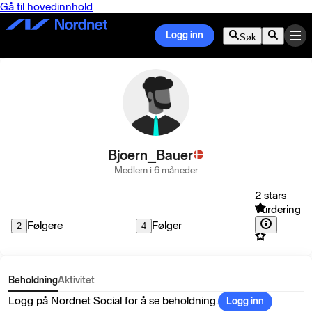
Gå til hovedinnhold
Logg inn
Søk
Bjoern_Bauer
Medlem i 6 måneder
2 stars
Vurdering
Følgere
Følger
2
4
Beholdning
Aktivitet
Logg på Nordnet Social for å se beholdning.
Logg inn