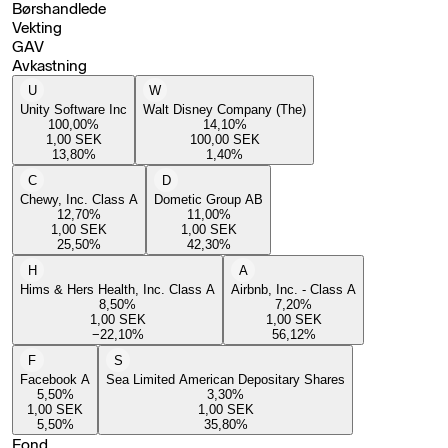
Børshandlede
Vekting
GAV
Avkastning
U
W
Unity Software Inc
Walt Disney Company (The)
100,00
%
14,10
%
1,00
SEK
100,00
SEK
13,80
%
1,40
%
C
D
Chewy, Inc. Class A
Dometic Group AB
12,70
%
11,00
%
1,00
SEK
1,00
SEK
25,50
%
42,30
%
H
A
Hims & Hers Health, Inc. Class A
Airbnb, Inc. - Class A
8,50
%
7,20
%
1,00
SEK
1,00
SEK
−22,10
%
56,12
%
F
S
Facebook A
Sea Limited American Depositary Shares
5,50
%
3,30
%
1,00
SEK
1,00
SEK
5,50
%
35,80
%
Fond