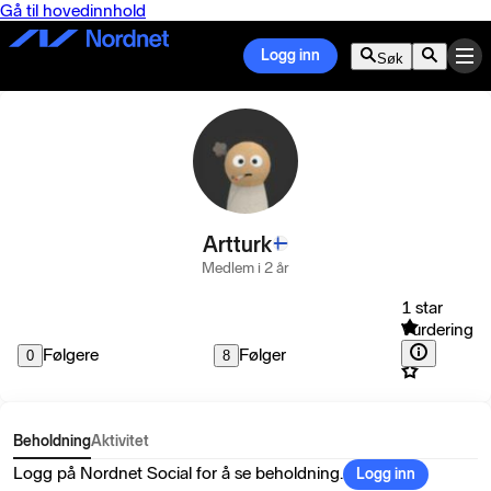
Gå til hovedinnhold
Logg inn
Søk
Artturk
Medlem i 2 år
1 star
Vurdering
Følgere
Følger
0
8
Beholdning
Aktivitet
Logg på Nordnet Social for å se beholdning.
Logg inn