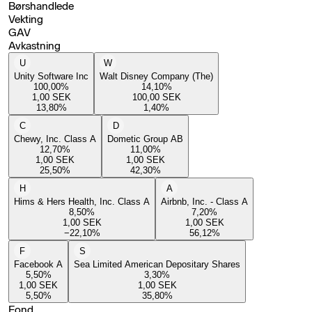
Børshandlede
Vekting
GAV
Avkastning
U
W
Unity Software Inc
Walt Disney Company (The)
100,00
%
14,10
%
1,00
SEK
100,00
SEK
13,80
%
1,40
%
C
D
Chewy, Inc. Class A
Dometic Group AB
12,70
%
11,00
%
1,00
SEK
1,00
SEK
25,50
%
42,30
%
H
A
Hims & Hers Health, Inc. Class A
Airbnb, Inc. - Class A
8,50
%
7,20
%
1,00
SEK
1,00
SEK
−22,10
%
56,12
%
F
S
Facebook A
Sea Limited American Depositary Shares
5,50
%
3,30
%
1,00
SEK
1,00
SEK
5,50
%
35,80
%
Fond