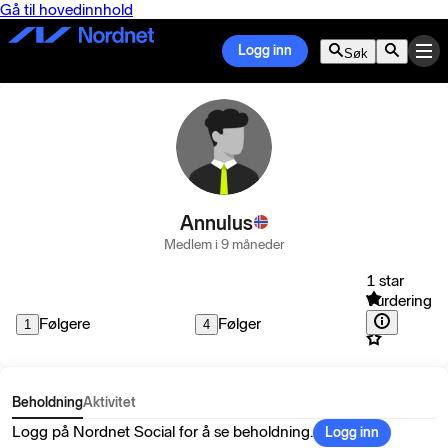
Gå til hovedinnhold
Logg inn
Søk
Annulus
Medlem i 9 måneder
1 star
Vurdering
Følgere
Følger
1
4
Beholdning
Aktivitet
Logg på Nordnet Social for å se beholdning.
Logg inn