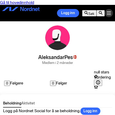
Gå til hovedinnhold
Logg inn
Søk
AleksandarPes
Medlem i 2 måneder
null stars
Vurdering
Følgere
Følger
0
0
Beholdning
Aktivitet
Logg på Nordnet Social for å se beholdning.
Logg inn