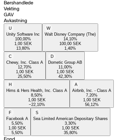
Børshandlede
Vekting
GAV
Avkastning
U
W
Unity Software Inc
Walt Disney Company (The)
100,00
%
14,10
%
1,00
SEK
100,00
SEK
13,80
%
1,40
%
C
D
Chewy, Inc. Class A
Dometic Group AB
12,70
%
11,00
%
1,00
SEK
1,00
SEK
25,50
%
42,30
%
H
A
Hims & Hers Health, Inc. Class A
Airbnb, Inc. - Class A
8,50
%
7,20
%
1,00
SEK
1,00
SEK
−22,10
%
56,12
%
F
S
Facebook A
Sea Limited American Depositary Shares
5,50
%
3,30
%
1,00
SEK
1,00
SEK
5,50
%
35,80
%
Fond