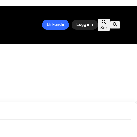
Bli kunde
Logg inn
Søk