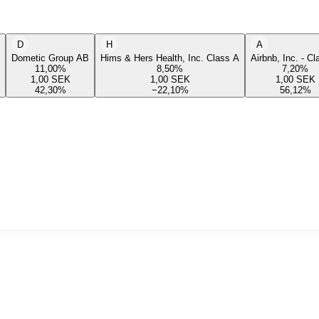
D
H
A
Dometic Group AB
Hims & Hers Health, Inc. Class A
Airbnb, Inc. - C
11,00
%
8,50
%
7,20
%
1,00
SEK
1,00
SEK
1,00
SEK
42,30
%
−22,10
%
56,12
%