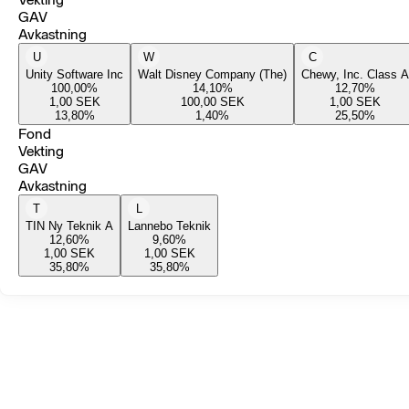
GAV
Avkastning
U
W
C
Unity Software Inc
Walt Disney Company (The)
Chewy, Inc. Class A
100,00
%
14,10
%
12,70
%
1,00
SEK
100,00
SEK
1,00
SEK
13,80
%
1,40
%
25,50
%
Fond
Vekting
GAV
Avkastning
T
L
TIN Ny Teknik A
Lannebo Teknik
12,60
%
9,60
%
1,00
SEK
1,00
SEK
35,80
%
35,80
%