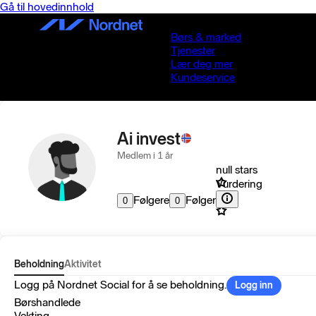
Gå til hovedinnhold
Børs & marked
Tjenester
Lær deg mer
Kundeservice
Ai invest
Medlem i 1 år
null stars
Vurdering
Følgere
Følger
0
0
Beholdning
Aktivitet
Logg på Nordnet Social for å se beholdning.
Logg inn
Børshandlede
Vekting