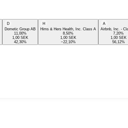
D
H
A
Dometic Group AB
Hims & Hers Health, Inc. Class A
Airbnb, Inc. - C
11,00
%
8,50
%
7,20
%
1,00
SEK
1,00
SEK
1,00
SEK
42,30
%
−22,10
%
56,12
%