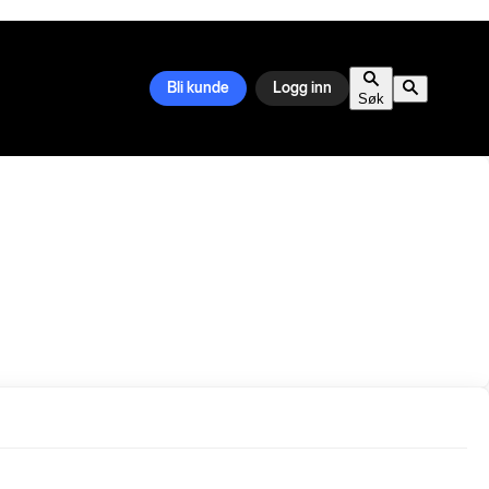
Bli kunde
Logg inn
Søk