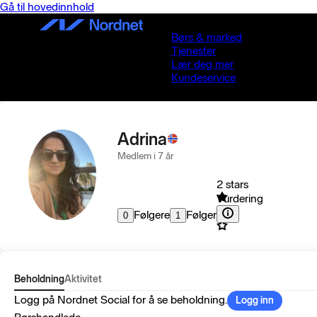
Gå til hovedinnhold
Børs & marked
Tjenester
Lær deg mer
Kundeservice
Adrina
Medlem i 7 år
2 stars
Vurdering
Følgere
Følger
0
1
Beholdning
Aktivitet
Logg på Nordnet Social for å se beholdning.
Logg inn