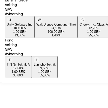
Børshandlede
Vekting
GAV
Avkastning
U
W
C
Unity Software Inc
Walt Disney Company (The)
Chewy, Inc. Class A
100,00
%
14,10
%
12,70
%
1,00
SEK
100,00
SEK
1,00
SEK
13,80
%
1,40
%
25,50
%
Fond
Vekting
GAV
Avkastning
T
L
TIN Ny Teknik A
Lannebo Teknik
12,60
%
9,60
%
1,00
SEK
1,00
SEK
35,80
%
35,80
%