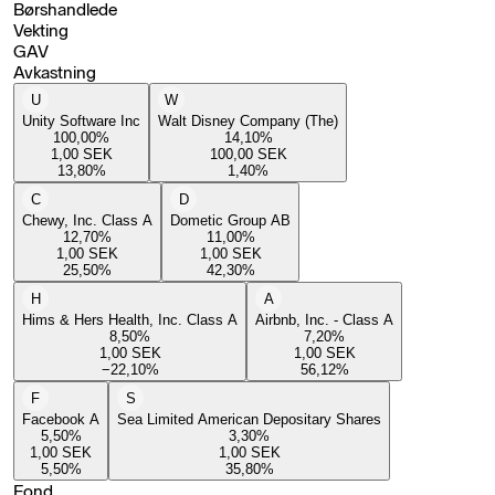
Børshandlede
Vekting
GAV
Avkastning
U
W
Unity Software Inc
Walt Disney Company (The)
100,00
%
14,10
%
1,00
SEK
100,00
SEK
13,80
%
1,40
%
C
D
Chewy, Inc. Class A
Dometic Group AB
12,70
%
11,00
%
1,00
SEK
1,00
SEK
25,50
%
42,30
%
H
A
Hims & Hers Health, Inc. Class A
Airbnb, Inc. - Class A
8,50
%
7,20
%
1,00
SEK
1,00
SEK
−22,10
%
56,12
%
F
S
Facebook A
Sea Limited American Depositary Shares
5,50
%
3,30
%
1,00
SEK
1,00
SEK
5,50
%
35,80
%
Fond