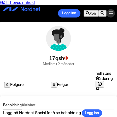
Gå til hovedinnhold
Logg inn
Søk
17qsh
Medlem i 2 måneder
null stars
Vurdering
Følgere
Følger
0
0
Beholdning
Aktivitet
Logg på Nordnet Social for å se beholdning.
Logg inn