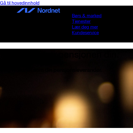
Gå til hovedinnhold
Børs & marked
Tjenester
Lær deg mer
Kundeservice
Fremtidssikre pensjonen din.
Velg Nordnet som din pensjonsleverandør.