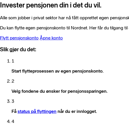
Invester pensjonen din i det du vil.
Alle som jobber i privat sektor har nå fått opprettet egen pensjon
Du kan flytte egen pensjonskonto til Nordnet. Her får du tilgang ti
Flytt pensjonskonto
Åpne konto
Slik gjør du det:
1
Start flytteprosessen av egen pensjonskonto.
2
Velg fondene du ønsker for pensjonssparingen.
3
Få
status på flyttingen
når du er innlogget.
4