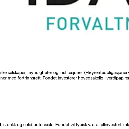
ske selskaper, myndigheter og institusjoner (Høyrenteobligasjoner/
joner med fortrinnsrett. Fondet investerer hovedsakelig i verdipapir
orikk og solid potensiale. Fondet vil typisk være fullinvestert i aks