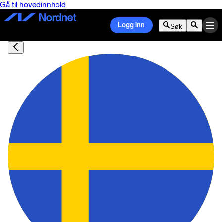
Gå til hovedinnhold
Logg inn
Søk