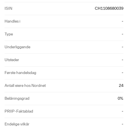
ISIN
CH1108680039
Handles i
-
Type
-
Underliggende
-
Utsteder
-
Første handelsdag
-
Antall eiere hos Nordnet
24
Belåningsgrad
0
%
PRIIP-Faktablad
-
Endelige vilkår
-