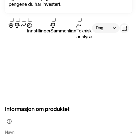
pengene du har investert.
Dag
Innstillinger
Sammenlign
Teknisk
analyse
Informasjon om produktet
Vis
mer
Navn
-
informasjon