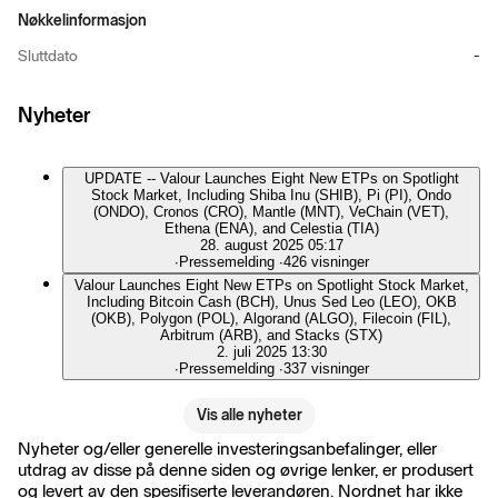
Nøkkelinformasjon
Sluttdato
-
Nyheter
UPDATE -- Valour Launches Eight New ETPs on Spotlight
Stock Market, Including Shiba Inu (SHIB), Pi (PI), Ondo
(ONDO), Cronos (CRO), Mantle (MNT), VeChain (VET),
Ethena (ENA), and Celestia (TIA)
28. august 2025 05:17
∙
Pressemelding
∙
426 visninger
Valour Launches Eight New ETPs on Spotlight Stock Market,
Including Bitcoin Cash (BCH), Unus Sed Leo (LEO), OKB
(OKB), Polygon (POL), Algorand (ALGO), Filecoin (FIL),
Arbitrum (ARB), and Stacks (STX)
2. juli 2025 13:30
∙
Pressemelding
∙
337 visninger
Vis alle nyheter
Nyheter og/eller generelle investeringsanbefalinger, eller
utdrag av disse på denne siden og øvrige lenker, er produsert
og levert av den spesifiserte leverandøren. Nordnet har ikke